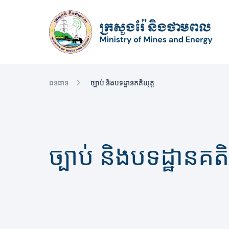
ធនធាន
ច្បាប់ និងបទដ្ឋានគតិយុត្ត
ច្បាប់ និងបទដ្ឋានគតិ