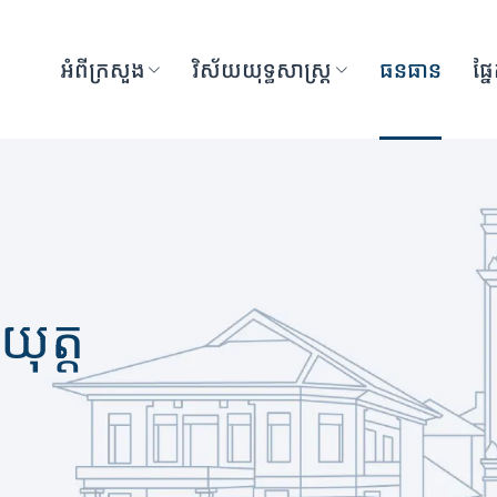
អំពីក្រសួង
វិស័យយុទ្ធសាស្រ្ត
ធនធាន
ផ្ន
យុត្ត