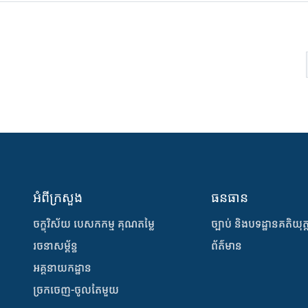
អំពីក្រសួង
ធនធាន
ចក្ខុវិស័យ បេសកកម្ម គុណតម្លៃ
ច្បាប់ និងបទដ្ឋានគតិយុត្
រចនាសម្ព័ន្ធ
ព័ត៌មាន
អគ្គនាយកដ្ឋាន
ច្រកចេញ-ចូលតែមួយ