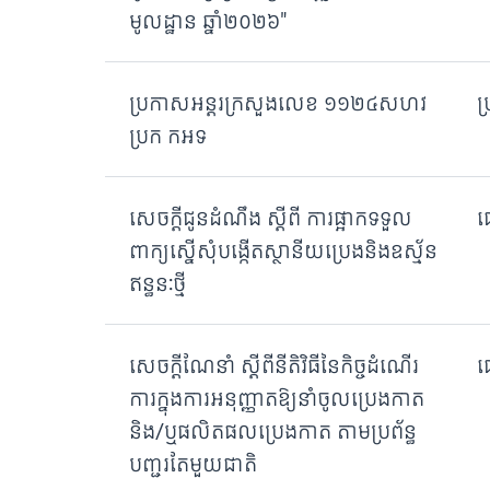
មូលដ្ឋាន ឆ្នាំ២០២៦"
ប្រកាសអន្តរក្រសួងលេខ ១១២៤សហវ
ប
ប្រក កអទ
សេចក្ដីជូនដំណឹង ស្ដីពី ការផ្អាកទទួល
ផ
ពាក្យស្នើសុំបង្កើតស្ថានីយប្រេងនិងឧស្ម័ន
ឥន្ធនៈថ្មី
សេចក្តីណែនាំ​ ស្តីពីនីតិវិធីនៃកិច្ចដំណេីរ
ផ
ការក្នុងការអនុញ្ញាតឱ្យនាំចូលប្រេងកាត
និង/ឬផលិតផលប្រេងកាត​ តាមប្រព័ន្ធ
បញ្ជរតែមួយជាតិ