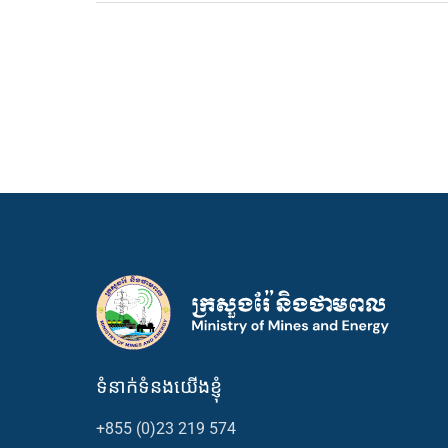
ទំនាក់ទំនងយើងខ្ញុំ
+855 (0)23 219 574