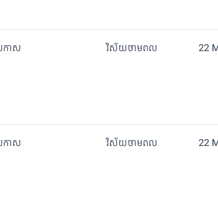
្រកាស
វិស័យថាមពល
22 
្រកាស
វិស័យថាមពល
22 