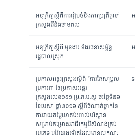
អនុក្រឹត្យស្តីពីការរៀបចំនិងការប្រព្រឹត្តទៅ
អ
ក្រសួងរ៉ែនិងថាមពល
អនុក្រឹត្យស្តីពី មុខងារ និងរចនាសម្ព័ន្ធ
អ
រដ្ឋបាលស្រុក
ប្រកាសអន្តរក្រសួងស្តីពី “ការកែសម្រួល
ទ
ប្រការ៣ នៃប្រកាសអន្តរ
ក្រសួងលេខ១៩១ ប្រ.ក.ប.ស្ថ ចុះថ្ងៃទី២៦
ខែមេសា ឆ្នាំ២០១៦ ស្តីពីចំណាត់ថ្នាក់នៃ
ការវាយតម្លៃហេតុប៉ះពាល់បរិស្ថាន
សម្រាប់គម្រោងអាជីវកម្មរ៉ែសំណង់គ្រប់
ប្រភេទ ឬរ៉ែផ្សេងទៀតដែលមានលក្ខណៈ