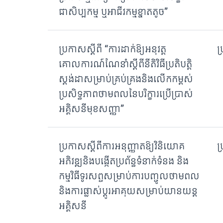
ជាសិប្បកម្ម ឬអាជីវកម្មខ្នាតតូច”
ប្រកាសស្តីពី “ការដាក់ឱ្យអនុវត្ត
ប
គោលការណ៍ណែនាំស្តីពីនីតិវិធីប្រតិបត្តិ
ស្តង់ដាសម្រាប់គ្រប់គ្រងនិងលើកកម្ពស់
ប្រសិទ្ធភាពថាមពលនៃបរិក្ខារប្រើប្រាស់
អគ្គិសនីមុខសញ្ញា”
ប្រកាសស្តីពីការអនុញ្ញាតឱ្យវិនិយោគ
ប
អភិវឌ្ឍនិងបង្កើតប្រព័ន្ធទំនាក់ទំនង និង
កម្មវិធីទូរសព្ទសម្រាប់ការបញ្ចូលថាមពល
និងការផ្លាស់ប្តូរអាគុយសម្រាប់យានយន្ត
អគ្គិសនី