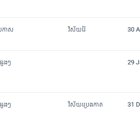
្រកាស
វិស័យរ៉ែ
30 A
្សេងៗ
29 J
្សេងៗ
វិស័យប្រេងកាត
31 D