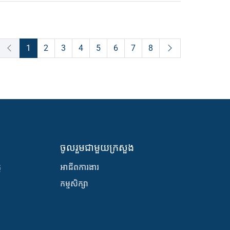
1
2
3
4
5
6
7
8
ចូលរួមជាមួយក្រសួង
ត
អាជីពការងារ
កម្មសិក្សា