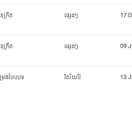
នុក្រឹត
ផ្សេងៗ
17 D
នុក្រឹត
ផ្សេងៗ
09 J
ម្រង់បែបបទ
វិស័យរ៉ែ
13 J