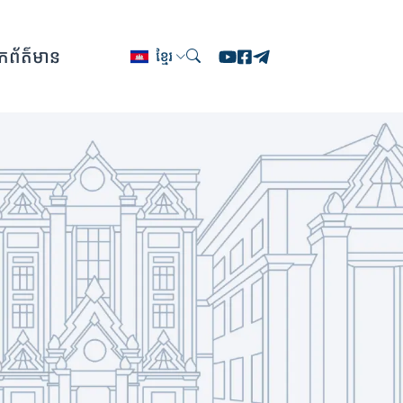
ែកព័ត៌មាន
ខ្មែរ