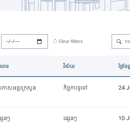
Clear filters
្រភេទ
វិស័យ
ថ្ងៃខែឆ្
្រកាសអន្តរក្រសួង
កិច្ចការទូទៅ
24 J
្សេងៗ
ផ្សេងៗ
10 J