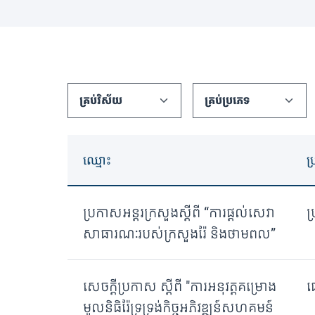
ឈ្មោះ
ប
ប្រកាសអន្តរក្រសួងស្តីពី “ការផ្តល់សេវា
ប
សាធារណៈរបស់ក្រសួងរ៉ែ និងថាមពល”
សេចក្តីប្រកាស ស្តីពី "ការអនុវត្តគម្រោង
ផ
មូលនិធិរ៉ែទ្រទ្រង់កិច្ចអភិវឌ្ឍន៍សហគមន៍